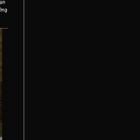
Bạn
ưởng