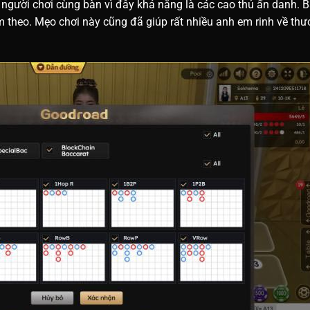
g người chơi cùng bàn vì đây khả năng là các cao thủ ẩn danh. 
àm theo. Mẹo chơi này cũng đã giúp rất nhiều anh em rinh về th