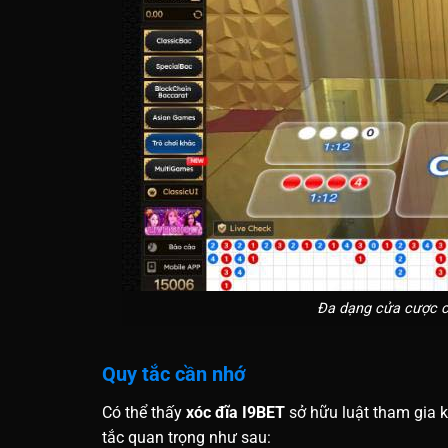
Đa dạng cửa cược ch
Quy tắc cần nhớ
Có thể thấy
xóc đĩa I9BET
sở hữu luật tham gia k
tắc quan trọng như sau: