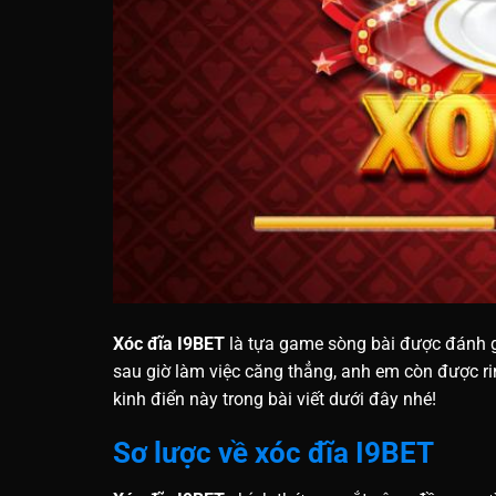
Xóc đĩa I9BET
là tựa game sòng bài được đánh gi
sau giờ làm việc căng thẳng, anh em còn được ri
kinh điển này trong bài viết dưới đây nhé!
Sơ lược về xóc đĩa I9BET