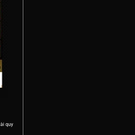
ài quy