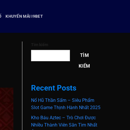
Ố
KHUYẾN MÃI I9BET
Tìm kiếm
TÌM
KIẾM
Recent Posts
Nổ Hũ Thần Sấm – Siêu Phẩm
Slot Game Thịnh Hành Nhất 2025
Kho Báu Aztec – Trò Chơi Được
Nhiều Thành Viên Săn Tìm Nhất