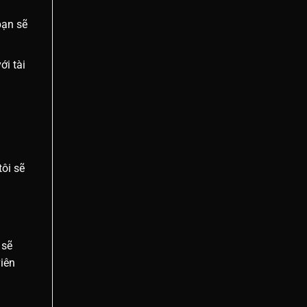
bạn sẽ
ới tài
ôi sẽ
 sẽ
viên