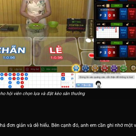
o hội viên chọn lựa và đặt kèo săn thưởng
há đơn giản và dễ hiểu. Bên cạnh đó, anh em cần ghi nhớ một v