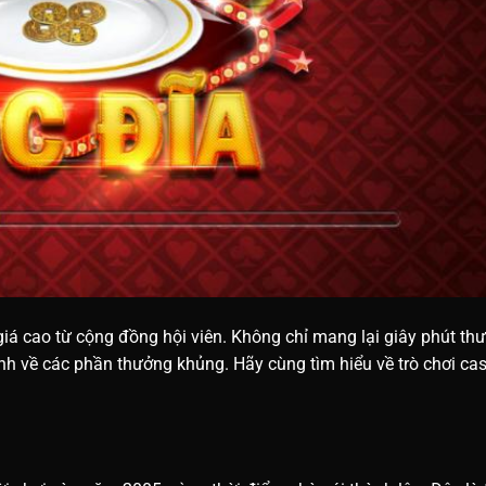
á cao từ cộng đồng hội viên. Không chỉ mang lại giây phút thư
nh về các phần thưởng khủng. Hãy cùng tìm hiểu về trò chơi ca