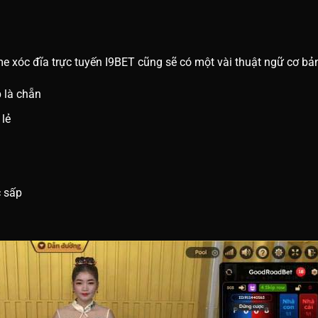
ame xóc đĩa trực tuyến I9BET cũng sẽ có một vài thuật ngữ cơ bả
 là chẵn
 lẻ
c sấp